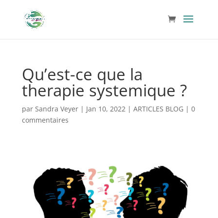
Qu’est-ce que la
therapie systemique ?
par
Sandra Veyer
|
Jan 10, 2022
|
ARTICLES BLOG
|
0
commentaires