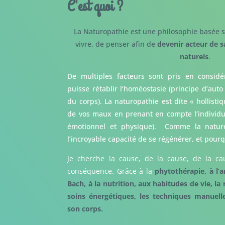
C'est quoi ?
La Naturopathie est une philosophie basée s
vivre, de penser afin de
devenir acteur de s
naturels
.
De multiples facteurs sont pris en considé
puisse rétablir l’homéostasie (principe d’auto
du corps). La naturopathie est dite « hollisti
de vos maux en prenant en compte l’individu d
émotionnel et physique). Comme la nature,
l’incroyable capacité de se régénérer, et pour
Je cherche la cause, de la cause, de la c
conséquence. Grâce à la
phytothérapie, à l’
Bach, à la nutrition, aux habitudes de vie, la 
soins énergétiques, les techniques manuel
son corps.