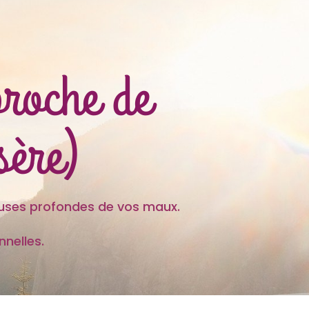
proche de
sère)
es profondes de vos maux.
nelles.