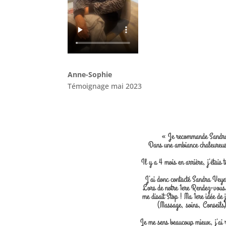
Anne-Sophie
Témoignage mai 2023
« Je recommande Sandra p
Dans une ambiance chaleureuse
Il y a 4 mois en arrière, j’étais
J’ai donc contacté Sandra Veyer
Lors de notre 1ere Rendez-vous,
me disait Stop ! Ma 1ere idée de 
(Massage, soins, Conseils)
Je me sens beaucoup mieux, j’ai 