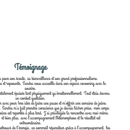
Témoignage
our son écoute, sa bienveillance et son grand professionnalisme.
 et reposante, Sandra nous accueille dans son espace cocooning avec le
sourire.
 totalement épuisée tant physiquement qu’émotionnellement. Tout étais devenu
un combat quotidien.
 avec pour 1ere idée de faire une pause et m’offrir une semaine de jeûne.
 Sandra m’a fait prendre conscience que je devais lâcher prise, mon corps
jeûne est reportée à plus tard. J’ai privilégiée la rencontre avec moi-même.
 et bien plus, avec l’accompagnement Métamorphose et le résultat est
extraordinaire.
retrouvé de l’énergie, un sommeil réparateur grâce à l’accompagnement, les