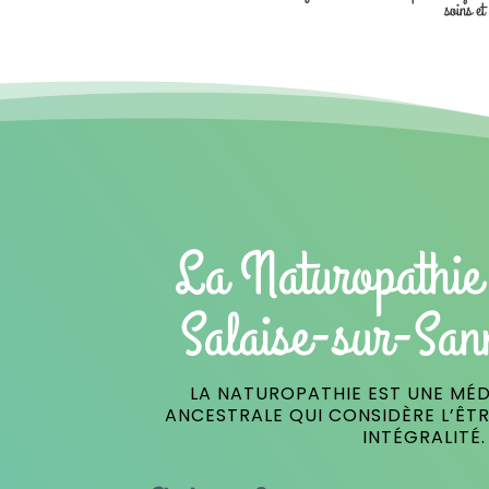
soins et
La Naturopathie
Salaise-sur-San
LA NATUROPATHIE EST UNE MÉD
ANCESTRALE QUI CONSIDÈRE L’ÊT
INTÉGRALITÉ.