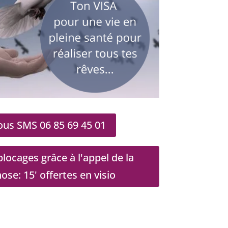
us SMS 06 85 69 45 01
locages grâce à l'appel de la
e: 15' offertes en visio