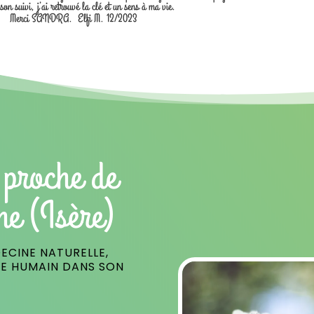
 son suivi, j’ai retrouvé la clé et un sens à ma vie.
Merci SANDRA. Elfi M. 12/2023
 proche de
ne (Isère)
ECINE NATURELLE,
RE HUMAIN DANS SON