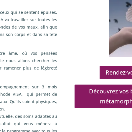
ceux qui se sentent épuisés,
A va travailler sur toutes les
fondes de vos maux, afin que
ans son corps et dans sa tête
otre âme, où vos pensées
e nous allons chercher les
r ramener plus de légèreté
Rendez-vo
compagnement sur 3 mois
Découvrez vos b
méthode VISA, qui permet de
métamorphos
aux: Qu’ils soient physiques,
en.
utuelle, des soins adaptés au
ésultat qui vous mènera à
z le programme avec tous les