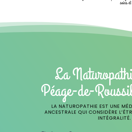
soins et
La Naturopathi
Péage-de-Roussil
LA NATUROPATHIE EST UNE MÉD
ANCESTRALE QUI CONSIDÈRE L’ÊT
INTÉGRALITÉ.