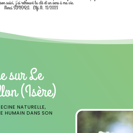
 son suivi, j’ai retrouvé la clé et un sens à ma vie.
Merci SANDRA. Elfi M. 12/2023
e sur Le
lon (Isère)
ECINE NATURELLE,
RE HUMAIN DANS SON