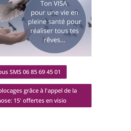
us SMS 06 85 69 45 01
locages grâce à l'appel de la
e: 15' offertes en visio