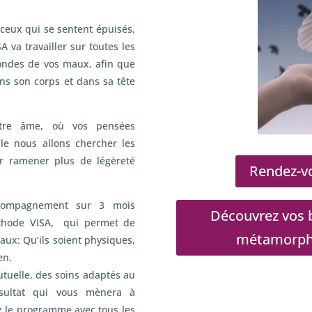
ceux qui se sentent épuisés,
A va travailler sur toutes les
fondes de vos maux, afin que
ans son corps et dans sa tête
otre âme, où vos pensées
e nous allons chercher les
r ramener plus de légèreté
Rendez-vo
compagnement sur 3 mois
Découvrez vos b
méthode VISA, qui permet de
métamorphos
aux: Qu’ils soient physiques,
en.
utuelle, des soins adaptés au
ésultat qui vous mènera à
z le programme avec tous les