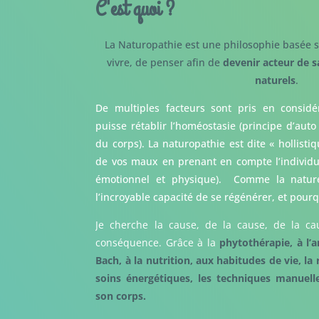
C'est quoi ?
La Naturopathie est une philosophie basée s
vivre, de penser afin de
devenir acteur de s
naturels
.
De multiples facteurs sont pris en considé
puisse rétablir l’homéostasie (principe d’auto
du corps). La naturopathie est dite « hollisti
de vos maux en prenant en compte l’individu d
émotionnel et physique). Comme la nature,
l’incroyable capacité de se régénérer, et pour
Je cherche la cause, de la cause, de la c
conséquence. Grâce à la
phytothérapie, à l’
Bach, à la nutrition, aux habitudes de vie, la 
soins énergétiques, les techniques manuel
son corps.