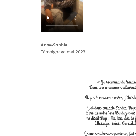
Anne-Sophie
Témoignage mai 2023
« Je recommande Sandra p
Dans une ambiance chaleureuse
Il y a 4 mois en arrière, j’étais
J’ai donc contacté Sandra Veyer
Lors de notre 1ere Rendez-vous,
me disait Stop ! Ma 1ere idée de 
(Massage, soins, Conseils)
Je me sens beaucoup mieux, j’ai 