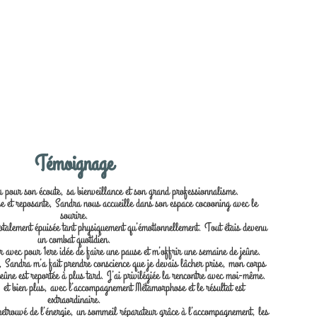
Témoignage
our son écoute, sa bienveillance et son grand professionnalisme.
 et reposante, Sandra nous accueille dans son espace cocooning avec le
sourire.
 totalement épuisée tant physiquement qu’émotionnellement. Tout étais devenu
un combat quotidien.
 avec pour 1ere idée de faire une pause et m’offrir une semaine de jeûne.
 Sandra m’a fait prendre conscience que je devais lâcher prise, mon corps
jeûne est reportée à plus tard. J’ai privilégiée la rencontre avec moi-même.
 et bien plus, avec l’accompagnement Métamorphose et le résultat est
extraordinaire.
retrouvé de l’énergie, un sommeil réparateur grâce à l’accompagnement, les