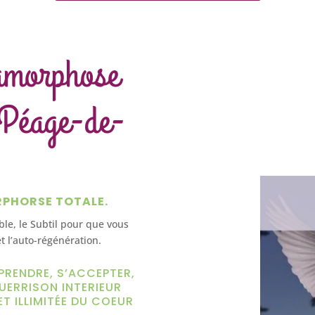
amorphose
 Péage-de-
)
RPHORSE TOTALE.
ible, le Subtil pour que vous
t l’auto-régénération.
PRENDRE, S’ACCEPTER,
UERRISON INTERIEUR
ET ILLIMITÉE DU COEUR