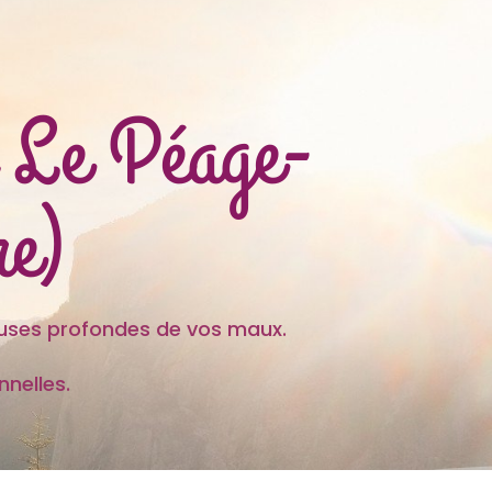
r Le Péage-
re)
es profondes de vos maux.
nelles.