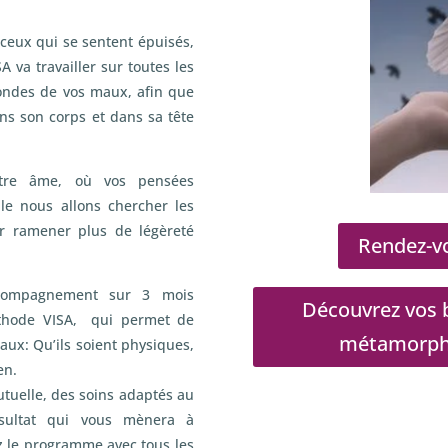
ceux qui se sentent épuisés,
A va travailler sur toutes les
fondes de vos maux, afin que
ans son corps et dans sa tête
otre âme, où vos pensées
e nous allons chercher les
r ramener plus de légèreté
Rendez-vo
compagnement sur 3 mois
Découvrez vos b
méthode VISA, qui permet de
métamorphos
aux: Qu’ils soient physiques,
en.
utuelle, des soins adaptés au
ésultat qui vous mènera à
z le programme avec tous les