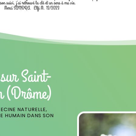
 son suivi, j’ai retrouvé la clé et un sens à ma vie.
Merci SANDRA. Elfi M. 12/2023
sur Saint-
n (Drôme)
ECINE NATURELLE,
RE HUMAIN DANS SON