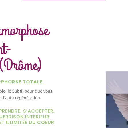
amorphose
nt-
 (Drôme)
RPHORSE TOTALE.
ible, le Subtil pour que vous
t l’auto-régénération.
PRENDRE, S’ACCEPTER,
UERRISON INTERIEUR
ET ILLIMITÉE DU COEUR