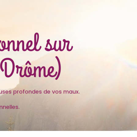
ionnel sur
(Drôme)
es profondes de vos maux.
nelles.