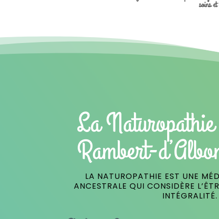
soins et
La Naturopathie 
Rambert-d’Albo
LA NATUROPATHIE EST UNE MÉD
ANCESTRALE QUI CONSIDÈRE L’ÊT
INTÉGRALITÉ.