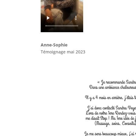
Anne-Sophie
Témoignage mai 2023
« Je recommande Sandra p
Dans une ambiance chaleureuse
Il y a 4 mois en arrière, j’étais
J’ai donc contacté Sandra Veyer
Lors de notre 1ere Rendez-vous,
me disait Stop ! Ma 1ere idée de 
(Massage, soins, Conseils)
Je me sens beaucoup mieux, j’ai 