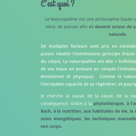
C'est quoi ?
La Naturopathie est une philosophie basée s
vivre, de penser afin de
devenir acteur de s
naturels
.
De multiples facteurs sont pris en considé
puisse rétablir l’homéostasie (principe d’auto
du corps). La naturopathie est dite « hollisti
de vos maux en prenant en compte l’individu d
émotionnel et physique). Comme la nature,
l’incroyable capacité de se régénérer, et pour
Je cherche la cause, de la cause, de la c
conséquence. Grâce à la
phytothérapie, à l’
Bach, à la nutrition, aux habitudes de vie, la 
soins énergétiques, les techniques manuel
son corps.