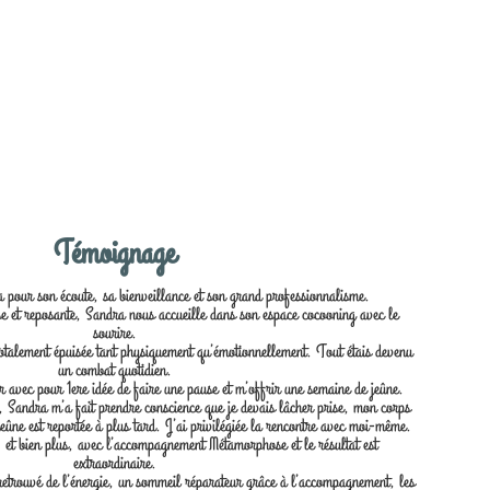
Témoignage
our son écoute, sa bienveillance et son grand professionnalisme.
 et reposante, Sandra nous accueille dans son espace cocooning avec le
sourire.
 totalement épuisée tant physiquement qu’émotionnellement. Tout étais devenu
un combat quotidien.
 avec pour 1ere idée de faire une pause et m’offrir une semaine de jeûne.
 Sandra m’a fait prendre conscience que je devais lâcher prise, mon corps
jeûne est reportée à plus tard. J’ai privilégiée la rencontre avec moi-même.
 et bien plus, avec l’accompagnement Métamorphose et le résultat est
extraordinaire.
retrouvé de l’énergie, un sommeil réparateur grâce à l’accompagnement, les