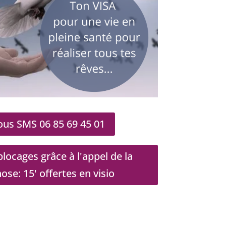
us SMS 06 85 69 45 01
locages grâce à l'appel de la
e: 15' offertes en visio