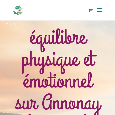
équilibre
physique et
émotionnel
sur Annonay