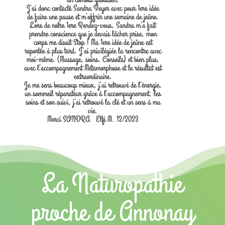
J’ai donc contacté Sandra Veyer avec pour 1ere idée
de faire une pause et m’offrir une semaine de jeûne.
Lors de notre 1ere Rendez-vous, Sandra m’a fait
prendre conscience que je devais lâcher prise, mon
corps me disait Stop ! Ma 1ere idée de jeûne est
reportée à plus tard. J’ai privilégiée la rencontre avec
moi-même. (Massage, soins, Conseils) et bien plus,
avec l’accompagnement Métamorphose et le résultat est
extraordinaire.
Je me sens beaucoup mieux, j’ai retrouvé de l’énergie,
un sommeil réparateur grâce à l’accompagnement, les
soins et son suivi, j’ai retrouvé la clé et un sens à ma
vie.
Merci SANDRA. Elfi M. 12/2023
La Naturopathie
proche de Annonay