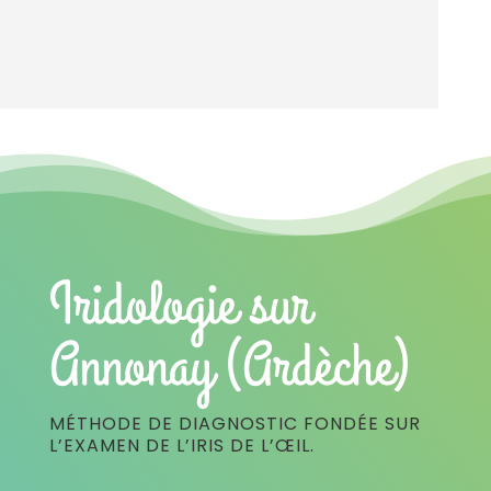
Iridologie sur
Annonay (Ardèche)
MÉTHODE DE DIAGNOSTIC FONDÉE SUR
L’EXAMEN DE L’IRIS DE L’ŒIL.