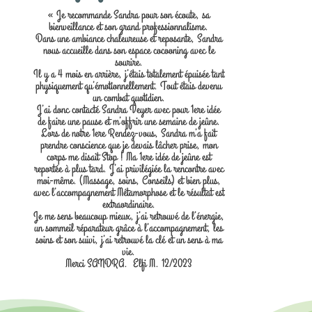
« Je recommande Sandra pour son écoute, sa
bienveillance et son grand professionnalisme.
Dans une ambiance chaleureuse et reposante, Sandra
nous accueille dans son espace cocooning avec le
sourire.
Il y a 4 mois en arrière, j’étais totalement épuisée tant
physiquement qu’émotionnellement. Tout étais devenu
un combat quotidien.
J’ai donc contacté Sandra Veyer avec pour 1ere idée
de faire une pause et m’offrir une semaine de jeûne.
Lors de notre 1ere Rendez-vous, Sandra m’a fait
prendre conscience que je devais lâcher prise, mon
corps me disait Stop ! Ma 1ere idée de jeûne est
reportée à plus tard. J’ai privilégiée la rencontre avec
moi-même. (Massage, soins, Conseils) et bien plus,
avec l’accompagnement Métamorphose et le résultat est
extraordinaire.
Je me sens beaucoup mieux, j’ai retrouvé de l’énergie,
un sommeil réparateur grâce à l’accompagnement, les
soins et son suivi, j’ai retrouvé la clé et un sens à ma
vie.
Merci SANDRA. Elfi M. 12/2023