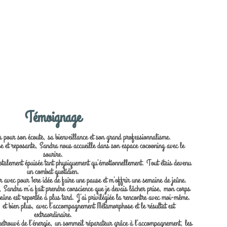
Témoignage
our son écoute, sa bienveillance et son grand professionnalisme.
 et reposante, Sandra nous accueille dans son espace cocooning avec le
sourire.
 totalement épuisée tant physiquement qu’émotionnellement. Tout étais devenu
un combat quotidien.
 avec pour 1ere idée de faire une pause et m’offrir une semaine de jeûne.
 Sandra m’a fait prendre conscience que je devais lâcher prise, mon corps
jeûne est reportée à plus tard. J’ai privilégiée la rencontre avec moi-même.
 et bien plus, avec l’accompagnement Métamorphose et le résultat est
extraordinaire.
retrouvé de l’énergie, un sommeil réparateur grâce à l’accompagnement, les