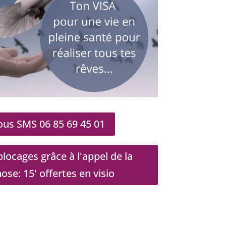
us SMS 06 85 69 45 01
locages grâce à l'appel de la
e: 15' offertes en visio