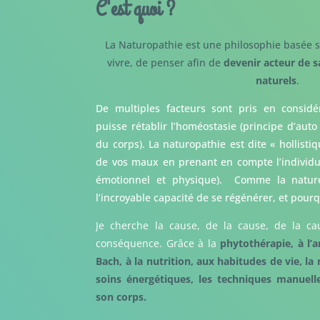
C'est quoi ?
La Naturopathie est une philosophie basée s
vivre, de penser afin de
devenir acteur de s
naturels
.
De multiples facteurs sont pris en considé
puisse rétablir l’homéostasie (principe d’auto
du corps). La naturopathie est dite « hollisti
de vos maux en prenant en compte l’individu d
émotionnel et physique). Comme la nature,
l’incroyable capacité de se régénérer, et pour
Je cherche la cause, de la cause, de la c
conséquence. Grâce à la
phytothérapie, à l’
Bach, à la nutrition, aux habitudes de vie, la 
soins énergétiques, les techniques manuel
son corps.