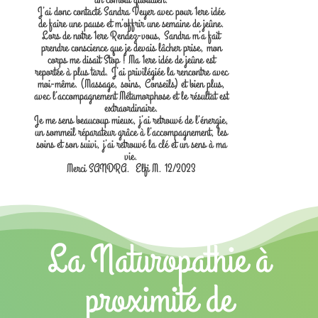
J’ai donc contacté Sandra Veyer avec pour 1ere idée
de faire une pause et m’offrir une semaine de jeûne.
Lors de notre 1ere Rendez-vous, Sandra m’a fait
prendre conscience que je devais lâcher prise, mon
corps me disait Stop ! Ma 1ere idée de jeûne est
reportée à plus tard. J’ai privilégiée la rencontre avec
moi-même. (Massage, soins, Conseils) et bien plus,
avec l’accompagnement Métamorphose et le résultat est
extraordinaire.
Je me sens beaucoup mieux, j’ai retrouvé de l’énergie,
un sommeil réparateur grâce à l’accompagnement, les
soins et son suivi, j’ai retrouvé la clé et un sens à ma
vie.
Merci SANDRA. Elfi M. 12/2023
La Naturopathie à
proximité de