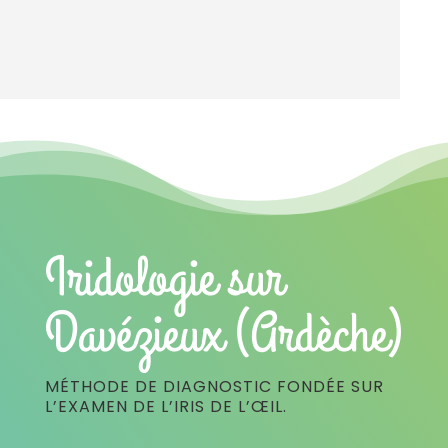
Iridologie sur
Davézieux (Ardèche)
MÉTHODE DE DIAGNOSTIC FONDÉE SUR
L’EXAMEN DE L’IRIS DE L’ŒIL.