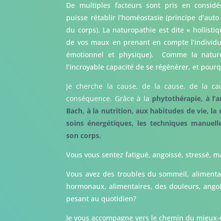
De multiples facteurs sont pris en considé
puisse rétablir l’homéostasie (principe d’auto
du corps). La naturopathie est dite « hollisti
de vos maux en prenant en compte l’individu d
émotionnel et physique). Comme la nature,
l’incroyable capacité de se régénérer, et pour
Je cherche la cause, de la cause, de la c
conséquence. Grâce à la
phytothérapie, à l’
Bach, à la nutrition, aux habitudes de vie, la 
soins énergétiques, les techniques manuel
son corps.
Vous vous sentez fatigué, angoissé, stressé, m
Vous avez des troubles du sommeil, alimentair
hormonaux, alimentaires, des douleurs, angois
pesant au quotidien?
Je vous accompagne vers le chemin du mieux-ê