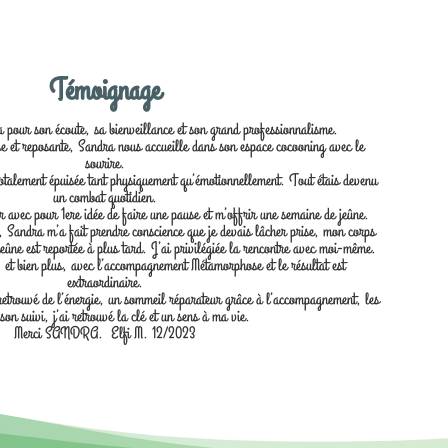
Témoignage
our son écoute, sa bienveillance et son grand professionnalisme.
 et reposante, Sandra nous accueille dans son espace cocooning avec le
sourire.
 totalement épuisée tant physiquement qu’émotionnellement. Tout étais devenu
un combat quotidien.
 avec pour 1ere idée de faire une pause et m’offrir une semaine de jeûne.
 Sandra m’a fait prendre conscience que je devais lâcher prise, mon corps
jeûne est reportée à plus tard. J’ai privilégiée la rencontre avec moi-même.
 et bien plus, avec l’accompagnement Métamorphose et le résultat est
extraordinaire.
retrouvé de l’énergie, un sommeil réparateur grâce à l’accompagnement, les
 son suivi, j’ai retrouvé la clé et un sens à ma vie.
Merci SANDRA. Elfi M. 12/2023