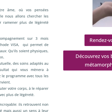
otre âme, où vos pensées
e nous allons chercher les
r ramener plus de légèreté
compagnement sur 3 mois
Rendez-vo
méthode VISA, qui permet de
aux: Qu’ils soient physiques,
Découvrez vos b
en.
utuelle, des soins adaptés au
métamorphos
ésultat qui vous mènera à
z le programme avec tous les
nvient.
ter votre corps, à le réparer
avec plus de légéreté.
ncroyable: ils retrouvent non
té mais aussi un sens à leur