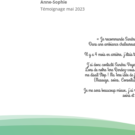
Anne-Sophie
Témoignage mai 2023
« Je recommande Sandra p
Dans une ambiance chaleureuse
Il y a 4 mois en arrière, j’étais
J’ai donc contacté Sandra Veyer
Lors de notre 1ere Rendez-vous,
me disait Stop ! Ma 1ere idée de 
(Massage, soins, Conseils)
Je me sens beaucoup mieux, j’ai 
soins et