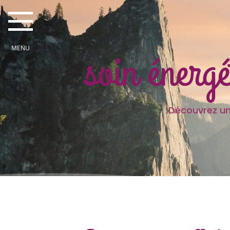
soin énerg
Découvrez une partie des
Je sui