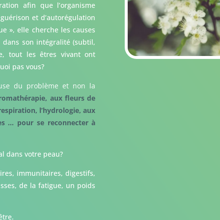
ration afin que l’organisme
 guérison et d’autorégulation
que », elle cherche les causes
ans son intégralité (subtil,
 tout les êtres vivant ont
quoi pas vous?
ause du problème et non la
aromathérapie, aux fleurs de
respiration, l’hydrologie, aux
les … pour se reconnecter à
al dans votre peau?
es, immunitaires, digestifs,
ses, de la fatigue, un poids
tre.