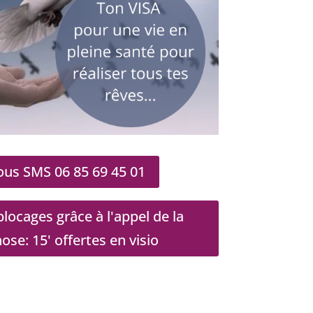
us SMS 06 85 69 45 01
locages grâce à l'appel de la
e: 15' offertes en visio