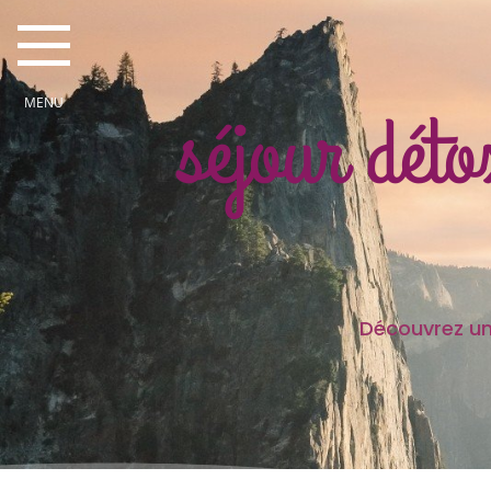
séjour déto
Découvrez une partie des
Je sui