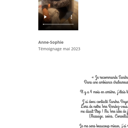
Anne-Sophie
Témoignage mai 2023
« Je recommande Sandra p
Dans une ambiance chaleureuse
Il y a 4 mois en arrière, j’étais
J’ai donc contacté Sandra Veyer
Lors de notre 1ere Rendez-vous,
me disait Stop ! Ma 1ere idée de 
(Massage, soins, Conseils)
Je me sens beaucoup mieux, j’ai 