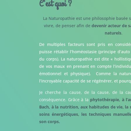
C'est quoi ?
La Naturopathie est une philosophie basée s
vivre, de penser afin de
devenir acteur de s
naturels
.
De multiples facteurs sont pris en considé
puisse rétablir l’homéostasie (principe d’auto
du corps). La naturopathie est dite « hollisti
de vos maux en prenant en compte l’individu d
émotionnel et physique). Comme la nature,
l’incroyable capacité de se régénérer, et pour
Je cherche la cause, de la cause, de la c
conséquence. Grâce à la
phytothérapie, à l’
Bach, à la nutrition, aux habitudes de vie, la 
soins énergétiques, les techniques manuel
son corps.