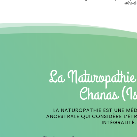
soins et
La Naturopathie
Chanas (Is
LA NATUROPATHIE EST UNE MÉD
ANCESTRALE QUI CONSIDÈRE L’ÊT
INTÉGRALITÉ.