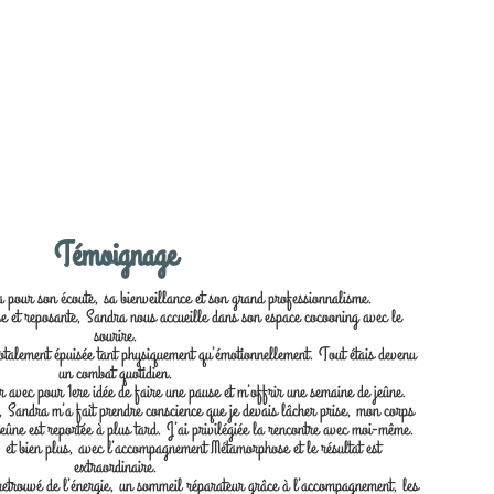
Témoignage
our son écoute, sa bienveillance et son grand professionnalisme.
 et reposante, Sandra nous accueille dans son espace cocooning avec le
sourire.
 totalement épuisée tant physiquement qu’émotionnellement. Tout étais devenu
un combat quotidien.
 avec pour 1ere idée de faire une pause et m’offrir une semaine de jeûne.
 Sandra m’a fait prendre conscience que je devais lâcher prise, mon corps
jeûne est reportée à plus tard. J’ai privilégiée la rencontre avec moi-même.
 et bien plus, avec l’accompagnement Métamorphose et le résultat est
extraordinaire.
retrouvé de l’énergie, un sommeil réparateur grâce à l’accompagnement, les