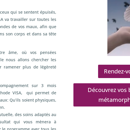
ceux qui se sentent épuisés,
A va travailler sur toutes les
fondes de vos maux, afin que
ans son corps et dans sa tête
otre âme, où vos pensées
e nous allons chercher les
r ramener plus de légèreté
Rendez-vo
compagnement sur 3 mois
Découvrez vos b
méthode VISA, qui permet de
métamorphos
aux: Qu’ils soient physiques,
en.
utuelle, des soins adaptés au
ésultat qui vous mènera à
z le programme avec tous les