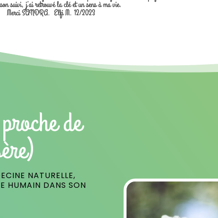
 son suivi, j’ai retrouvé la clé et un sens à ma vie.
Merci SANDRA. Elfi M. 12/2023
 proche de
ère)
ECINE NATURELLE,
RE HUMAIN DANS SON