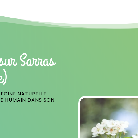
sur Sarras
e)
ECINE NATURELLE,
RE HUMAIN DANS SON