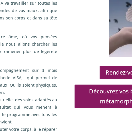
A va travailler sur toutes les
fondes de vos maux, afin que
ans son corps et dans sa tête
otre âme, où vos pensées
e nous allons chercher les
r ramener plus de légèreté
compagnement sur 3 mois
Rendez-vo
méthode VISA, qui permet de
aux: Qu’ils soient physiques,
Découvrez vos b
en.
utuelle, des soins adaptés au
métamorphos
ésultat qui vous mènera à
z le programme avec tous les
nvient.
ter votre corps, à le réparer