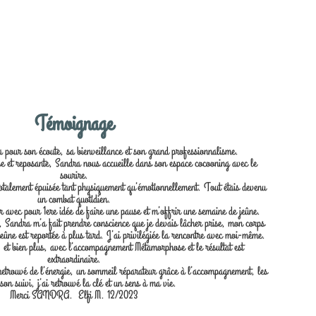
Témoignage
our son écoute, sa bienveillance et son grand professionnalisme.
 et reposante, Sandra nous accueille dans son espace cocooning avec le
sourire.
 totalement épuisée tant physiquement qu’émotionnellement. Tout étais devenu
un combat quotidien.
 avec pour 1ere idée de faire une pause et m’offrir une semaine de jeûne.
 Sandra m’a fait prendre conscience que je devais lâcher prise, mon corps
jeûne est reportée à plus tard. J’ai privilégiée la rencontre avec moi-même.
 et bien plus, avec l’accompagnement Métamorphose et le résultat est
extraordinaire.
retrouvé de l’énergie, un sommeil réparateur grâce à l’accompagnement, les
 son suivi, j’ai retrouvé la clé et un sens à ma vie.
Merci SANDRA. Elfi M. 12/2023