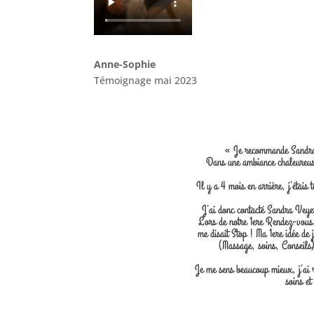
Anne-Sophie
Témoignage mai 2023
« Je recommande Sandra p
Dans une ambiance chaleureuse
Il y a 4 mois en arrière, j’étais
J’ai donc contacté Sandra Veyer
Lors de notre 1ere Rendez-vous,
me disait Stop ! Ma 1ere idée de 
(Massage, soins, Conseils)
Je me sens beaucoup mieux, j’ai 
soins et