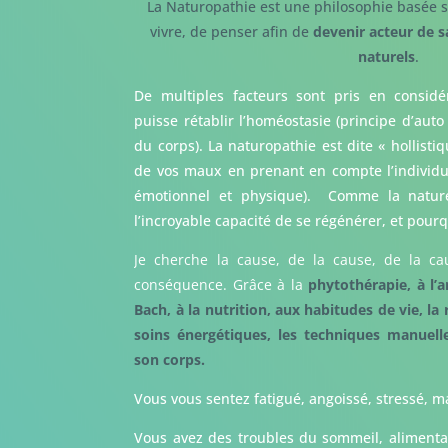
La Naturopathie est une philosophie basée s
vivre, de penser afin de
devenir acteur de s
naturels
.
De multiples facteurs sont pris en considé
puisse rétablir l’homéostasie (principe d’auto
du corps). La naturopathie est dite « hollisti
de vos maux en prenant en compte l’individu d
émotionnel et physique). Comme la nature,
l’incroyable capacité de se régénérer, et pour
Je cherche la cause, de la cause, de la c
conséquence. Grâce à la
phytothérapie, à l’
Bach, à la nutrition, aux habitudes de vie, la 
soins énergétiques, les techniques manuel
son corps.
Vous vous sentez fatigué, angoissé, stressé, m
Vous avez des troubles du sommeil, alimentair