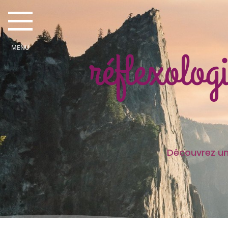
réflexolog
Découvrez une partie des
Je sui