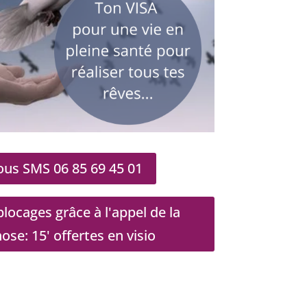
us SMS 06 85 69 45 01
locages grâce à l'appel de la
e: 15' offertes en visio