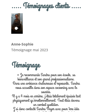
..... Témoignages clients .....
Anne-Sophie
Témoignage mai 2023
Témoignage
« Je recommande Sandra pour son écoute, sa
bienveillance et son grand professionnalisme.
Dans une ambiance chaleureuse et reposante, Sandra
nous accueille dans son espace cocooning avec le
sourire.
Il y a 4 mois en arrière, j’étais totalement épuisée tant
physiquement qu’émotionnellement. Tout étais devenu
un combat quotidien.
J’ai donc contacté Sandra Veyer avec pour 1ere idée