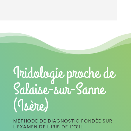
Iridologie proche de
Salaise-sur-Sanne
(Isère)
MÉTHODE DE DIAGNOSTIC FONDÉE SUR
L’EXAMEN DE L’IRIS DE L’ŒIL.