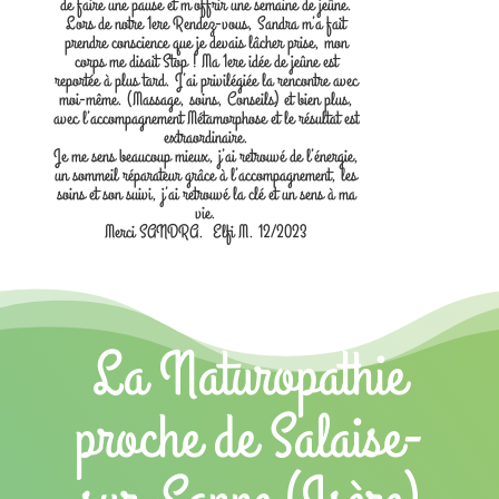
de faire une pause et m’offrir une semaine de jeûne.
Lors de notre 1ere Rendez-vous, Sandra m’a fait
prendre conscience que je devais lâcher prise, mon
corps me disait Stop ! Ma 1ere idée de jeûne est
reportée à plus tard. J’ai privilégiée la rencontre avec
moi-même. (Massage, soins, Conseils) et bien plus,
avec l’accompagnement Métamorphose et le résultat est
extraordinaire.
Je me sens beaucoup mieux, j’ai retrouvé de l’énergie,
un sommeil réparateur grâce à l’accompagnement, les
soins et son suivi, j’ai retrouvé la clé et un sens à ma
vie.
Merci SANDRA. Elfi M. 12/2023
La Naturopathie
proche de Salaise-