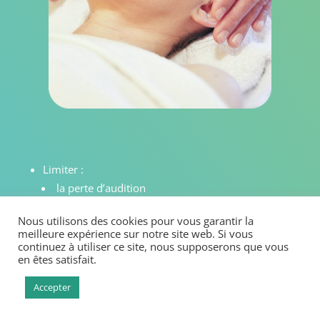
Limiter :
la perte d’audition
Faiblesse du nerf acoustique
Nous utilisons des cookies pour vous garantir la
Troubles neurologiques
meilleure expérience sur notre site web. Si vous
les troubles de l’équilibre
continuez à utiliser ce site, nous supposerons que vous
en êtes satisfait.
Accepter