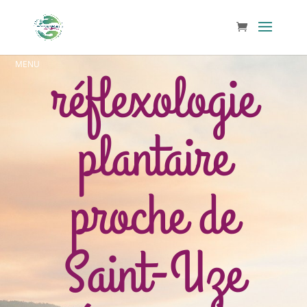
réflexologie
plantaire
proche de
Saint-Uze