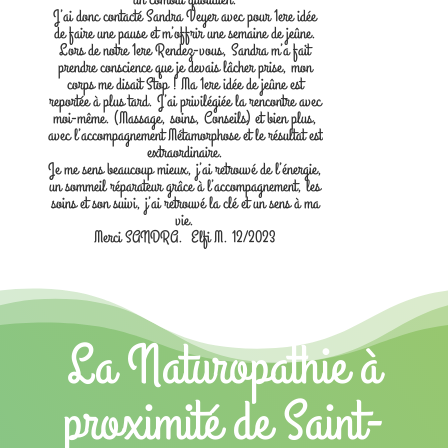
J’ai donc contacté Sandra Veyer avec pour 1ere idée
de faire une pause et m’offrir une semaine de jeûne.
Lors de notre 1ere Rendez-vous, Sandra m’a fait
prendre conscience que je devais lâcher prise, mon
corps me disait Stop ! Ma 1ere idée de jeûne est
reportée à plus tard. J’ai privilégiée la rencontre avec
moi-même. (Massage, soins, Conseils) et bien plus,
avec l’accompagnement Métamorphose et le résultat est
extraordinaire.
Je me sens beaucoup mieux, j’ai retrouvé de l’énergie,
un sommeil réparateur grâce à l’accompagnement, les
soins et son suivi, j’ai retrouvé la clé et un sens à ma
vie.
Merci SANDRA. Elfi M. 12/2023
La Naturopathie à
proximité de Saint-