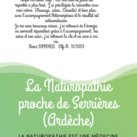
reportée à plus tard. J’ai privilégiée la rencontre avec
moi-même. (Massage, soins, Conseils) et bien plus,
avec l’accompagnement Métamorphose et le résultat est
extraordinaire.
Je me sens beaucoup mieux, j’ai retrouvé de l’énergie,
un sommeil réparateur grâce à l’accompagnement, les
soins et son suivi, j’ai retrouvé la clé et un sens à ma
vie.
Merci SANDRA. Elfi M. 12/2023
La Naturopathie
proche de Serrières
(Ardèche)
LA NATUROPATHIE EST UNE MÉDECINE