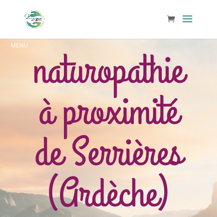
naturopathie
à proximité
de Serrières
(Ardèche)