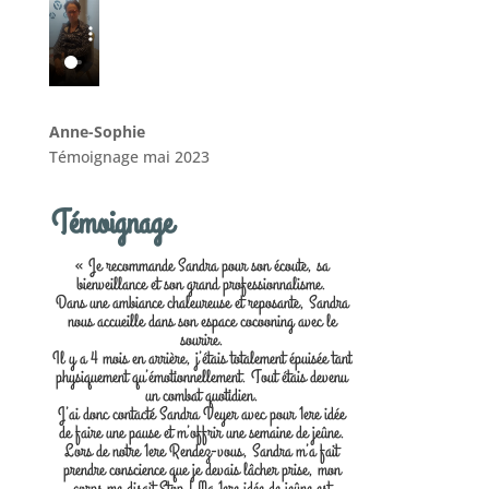
Anne-Sophie
Témoignage mai 2023
Témoignage
« Je recommande Sandra pour son écoute, sa
bienveillance et son grand professionnalisme.
Dans une ambiance chaleureuse et reposante, Sandra
nous accueille dans son espace cocooning avec le
sourire.
Il y a 4 mois en arrière, j’étais totalement épuisée tant
physiquement qu’émotionnellement. Tout étais devenu
un combat quotidien.
J’ai donc contacté Sandra Veyer avec pour 1ere idée
de faire une pause et m’offrir une semaine de jeûne.
Lors de notre 1ere Rendez-vous, Sandra m’a fait
prendre conscience que je devais lâcher prise, mon
corps me disait Stop ! Ma 1ere idée de jeûne est