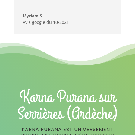
Myriam S.
Avis google du 10/2021
Karna Purana sur
Serrières (Ardèche)
KARNA PURANA EST UN VERSEMENT