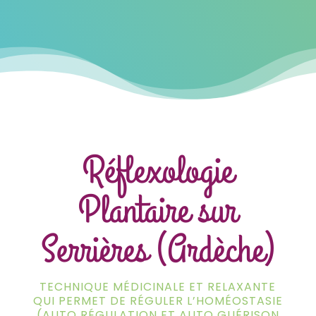
Réflexologie
Plantaire sur
Serrières (Ardèche)
TECHNIQUE MÉDICINALE ET RELAXANTE
QUI PERMET DE RÉGULER L’HOMÉOSTASIE
(AUTO RÉGULATION ET AUTO GUÉRISON