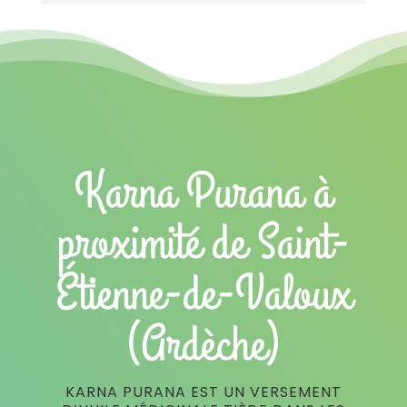
Karna Purana à
proximité de Saint-
Étienne-de-Valoux
(Ardèche)
KARNA PURANA EST UN VERSEMENT