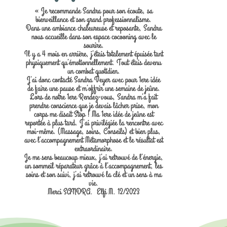
« Je recommande Sandra pour son écoute, sa
bienveillance et son grand professionnalisme.
Dans une ambiance chaleureuse et reposante, Sandra
nous accueille dans son espace cocooning avec le
sourire.
Il y a 4 mois en arrière, j’étais totalement épuisée tant
physiquement qu’émotionnellement. Tout étais devenu
un combat quotidien.
J’ai donc contacté Sandra Veyer avec pour 1ere idée
de faire une pause et m’offrir une semaine de jeûne.
Lors de notre 1ere Rendez-vous, Sandra m’a fait
prendre conscience que je devais lâcher prise, mon
corps me disait Stop ! Ma 1ere idée de jeûne est
reportée à plus tard. J’ai privilégiée la rencontre avec
moi-même. (Massage, soins, Conseils) et bien plus,
avec l’accompagnement Métamorphose et le résultat est
extraordinaire.
Je me sens beaucoup mieux, j’ai retrouvé de l’énergie,
un sommeil réparateur grâce à l’accompagnement, les
soins et son suivi, j’ai retrouvé la clé et un sens à ma
vie.
Merci SANDRA. Elfi M. 12/2023