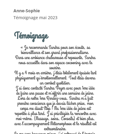
Anne-Sophie
Témoignage mai 2023
Témoignage
« Je recommande Sandra pour son écoute, sa
bienveillance et son grand professionnalisme.
Dans une ambiance chaleureuse et reposante, Sandra
nous accueille dans son espace cocooning avec le
sourire.
Il y a 4 mois en arrière, j’étais totalement épuisée tant
physiquement qu’émotionnellement. Tout étais devenu
un combat quotidien.
J’ai donc contacté Sandra Veyer avec pour 1ere idée
de faire une pause et m’offrir une semaine de jeûne.
Lors de notre 1ere Rendez-vous, Sandra m’a fait
prendre conscience que je devais lâcher prise, mon
corps me disait Stop ! Ma 1ere idée de jeûne est
reportée à plus tard. J’ai privilégiée la rencontre avec
moi-même. (Massage, soins, Conseils) et bien plus,
avec l’accompagnement Métamorphose et le résultat est
extraordinaire.
Je me sens beaucoup mieux, j’ai retrouvé de l’énergie,