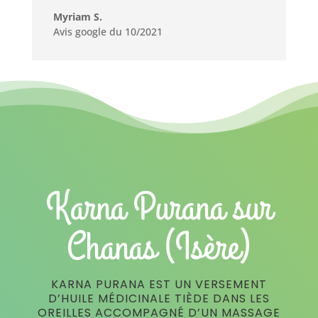
Myriam S.
Avis google du 10/2021
Karna Purana sur
Chanas (Isère)
KARNA PURANA EST UN VERSEMENT
D’HUILE MÉDICINALE TIÈDE DANS LES
OREILLES ACCOMPAGNÉ D’UN MASSAGE