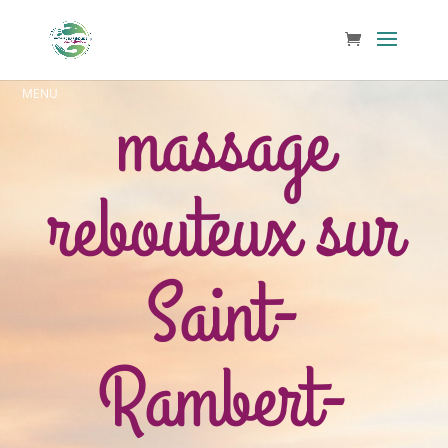
massage
rebouteux sur
Saint-
Rambert-