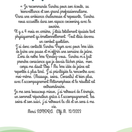
« Je recommande Sandra pour son écoute, sa
bienveillance et son grand professionnalisme.
Dans une ambiance chaleureuse et reposante, Sandra
nous accueille dans son espace cocooning avec le
sourire.
Il y a 4 mois en arrière, j’étais totalement épuisée tant
physiquement qu’émotionnellement. Tout étais devenu
un combat quotidien.
J’ai donc contacté Sandra Veyer avec pour 1ere idée
de faire une pause et m’offrir une semaine de jeûne.
Lors de notre 1ere Rendez-vous, Sandra m’a fait
prendre conscience que je devais lâcher prise, mon
corps me disait Stop ! Ma 1ere idée de jeûne est
reportée à plus tard. J’ai privilégiée la rencontre avec
moi-même. (Massage, soins, Conseils) et bien plus,
avec l’accompagnement Métamorphose et le résultat est
extraordinaire.
Je me sens beaucoup mieux, j’ai retrouvé de l’énergie,
un sommeil réparateur grâce à l’accompagnement, les
soins et son suivi, j’ai retrouvé la clé et un sens à ma
vie.
Merci SANDRA. Elfi M. 12/2023