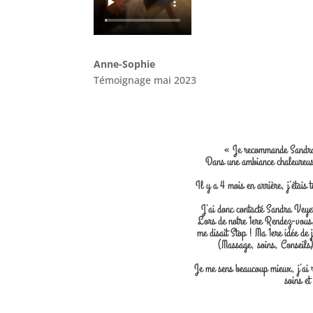
Anne-Sophie
Témoignage mai 2023
« Je recommande Sandra p
Dans une ambiance chaleureuse
Il y a 4 mois en arrière, j’étais
J’ai donc contacté Sandra Veyer
Lors de notre 1ere Rendez-vous,
me disait Stop ! Ma 1ere idée de 
(Massage, soins, Conseils)
Je me sens beaucoup mieux, j’ai 
soins et