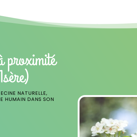
à proximité
Isère)
ECINE NATURELLE,
RE HUMAIN DANS SON