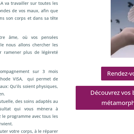
A va travailler sur toutes les
fondes de vos maux, afin que
ans son corps et dans sa tête
otre âme, où vos pensées
e nous allons chercher les
r ramener plus de légèreté
compagnement sur 3 mois
Rendez-vo
méthode VISA, qui permet de
aux: Qu’ils soient physiques,
Découvrez vos b
en.
utuelle, des soins adaptés au
métamorphos
ésultat qui vous mènera à
z le programme avec tous les
nvient.
ter votre corps, à le réparer