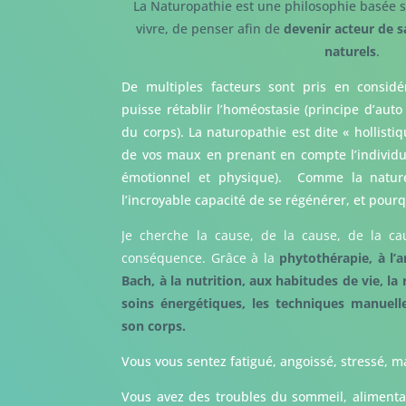
La Naturopathie est une philosophie basée s
vivre, de penser afin de
devenir acteur de s
naturels
.
De multiples facteurs sont pris en considé
puisse rétablir l’homéostasie (principe d’auto
du corps). La naturopathie est dite « hollisti
de vos maux en prenant en compte l’individu d
émotionnel et physique). Comme la nature,
l’incroyable capacité de se régénérer, et pour
Je cherche la cause, de la cause, de la c
conséquence. Grâce à la
phytothérapie, à l’
Bach, à la nutrition, aux habitudes de vie, la 
soins énergétiques, les techniques manuel
son corps.
Vous vous sentez fatigué, angoissé, stressé, m
Vous avez des troubles du sommeil, alimentair