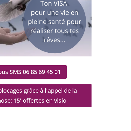
us SMS 06 85 69 45 01
locages grâce à l'appel de la
e: 15' offertes en visio