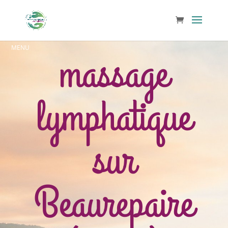
massage
lymphatique
sur
Beaurepaire