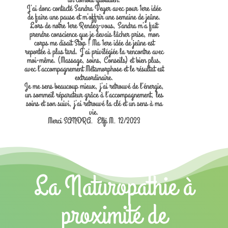
J’ai donc contacté Sandra Veyer avec pour 1ere idée
de faire une pause et m’offrir une semaine de jeûne.
Lors de notre 1ere Rendez-vous, Sandra m’a fait
prendre conscience que je devais lâcher prise, mon
corps me disait Stop ! Ma 1ere idée de jeûne est
reportée à plus tard. J’ai privilégiée la rencontre avec
moi-même. (Massage, soins, Conseils) et bien plus,
avec l’accompagnement Métamorphose et le résultat est
extraordinaire.
Je me sens beaucoup mieux, j’ai retrouvé de l’énergie,
un sommeil réparateur grâce à l’accompagnement, les
soins et son suivi, j’ai retrouvé la clé et un sens à ma
vie.
Merci SANDRA. Elfi M. 12/2023
La Naturopathie à
proximité de