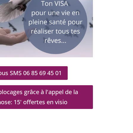
us SMS 06 85 69 45 01
locages grâce à l'appel de la
e: 15' offertes en visio