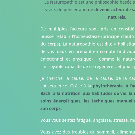
La Naturopathie est une philosophie basée s
vivre, de penser afin de
devenir acteur de s
naturels
.
De multiples facteurs sont pris en considé
puisse rétablir l’homéostasie (principe d’auto
du corps). La naturopathie est dite « hollisti
de vos maux en prenant en compte l’individu d
émotionnel et physique). Comme la nature,
l’incroyable capacité de se régénérer, et pour
Je cherche la cause, de la cause, de la c
conséquence. Grâce à la
phytothérapie, à l’
Bach, à la nutrition, aux habitudes de vie, la 
soins énergétiques, les techniques manuel
son corps.
Vous vous sentez fatigué, angoissé, stressé, m
Vous avez des troubles du sommeil, alimentair