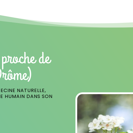
 proche de
Drôme)
ECINE NATURELLE,
RE HUMAIN DANS SON