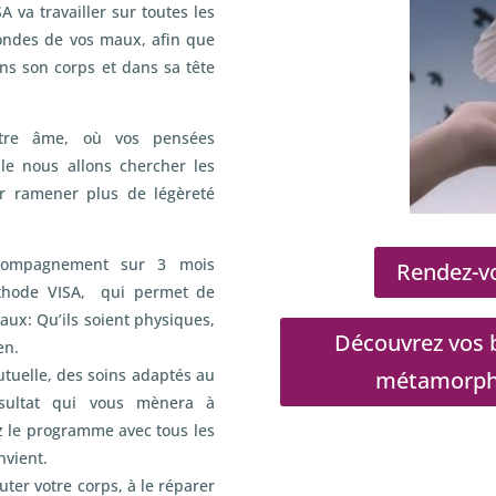
A va travailler sur toutes les
fondes de vos maux, afin que
ans son corps et dans sa tête
otre âme, où vos pensées
e nous allons chercher les
r ramener plus de légèreté
compagnement sur 3 mois
Rendez-vo
méthode VISA, qui permet de
aux: Qu’ils soient physiques,
Découvrez vos b
en.
utuelle, des soins adaptés au
métamorphos
ésultat qui vous mènera à
z le programme avec tous les
nvient.
ter votre corps, à le réparer