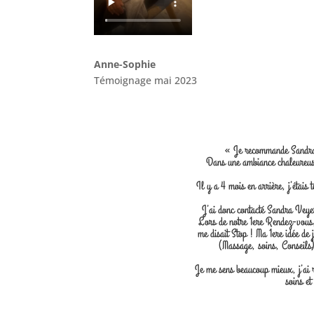
Anne-Sophie
Témoignage mai 2023
« Je recommande Sandra p
Dans une ambiance chaleureuse
Il y a 4 mois en arrière, j’étais
J’ai donc contacté Sandra Veyer
Lors de notre 1ere Rendez-vous,
me disait Stop ! Ma 1ere idée de 
(Massage, soins, Conseils)
Je me sens beaucoup mieux, j’ai 
soins et