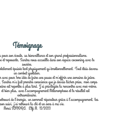
Témoignage
our son écoute, sa bienveillance et son grand professionnalisme.
 et reposante, Sandra nous accueille dans son espace cocooning avec le
sourire.
 totalement épuisée tant physiquement qu’émotionnellement. Tout étais devenu
un combat quotidien.
 avec pour 1ere idée de faire une pause et m’offrir une semaine de jeûne.
 Sandra m’a fait prendre conscience que je devais lâcher prise, mon corps
jeûne est reportée à plus tard. J’ai privilégiée la rencontre avec moi-même.
 et bien plus, avec l’accompagnement Métamorphose et le résultat est
extraordinaire.
retrouvé de l’énergie, un sommeil réparateur grâce à l’accompagnement, les
 son suivi, j’ai retrouvé la clé et un sens à ma vie.
Merci SANDRA. Elfi M. 12/2023