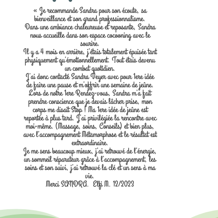
« Je recommande Sandra pour son écoute, sa
bienveillance et son grand professionnalisme.
Dans une ambiance chaleureuse et reposante, Sandra
nous accueille dans son espace cocooning avec le
sourire.
Il y a 4 mois en arrière, j’étais totalement épuisée tant
physiquement qu’émotionnellement. Tout étais devenu
un combat quotidien.
J’ai donc contacté Sandra Veyer avec pour 1ere idée
de faire une pause et m’offrir une semaine de jeûne.
Lors de notre 1ere Rendez-vous, Sandra m’a fait
prendre conscience que je devais lâcher prise, mon
corps me disait Stop ! Ma 1ere idée de jeûne est
reportée à plus tard. J’ai privilégiée la rencontre avec
moi-même. (Massage, soins, Conseils) et bien plus,
avec l’accompagnement Métamorphose et le résultat est
extraordinaire.
Je me sens beaucoup mieux, j’ai retrouvé de l’énergie,
un sommeil réparateur grâce à l’accompagnement, les
soins et son suivi, j’ai retrouvé la clé et un sens à ma
vie.
Merci SANDRA. Elfi M. 12/2023