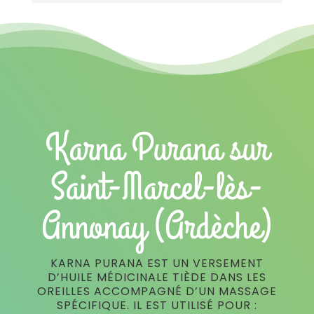
Karna Purana sur
Saint-Marcel-lès-
Annonay (Ardèche)
KARNA PURANA EST UN VERSEMENT
D’HUILE MÉDICINALE TIÈDE DANS LES
OREILLES ACCOMPAGNÉ D’UN MASSAGE
SPÉCIFIQUE. IL EST UTILISÉ POUR :