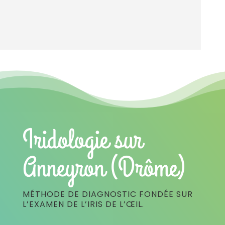
Iridologie sur
Anneyron (Drôme)
MÉTHODE DE DIAGNOSTIC FONDÉE SUR
L’EXAMEN DE L’IRIS DE L’ŒIL.