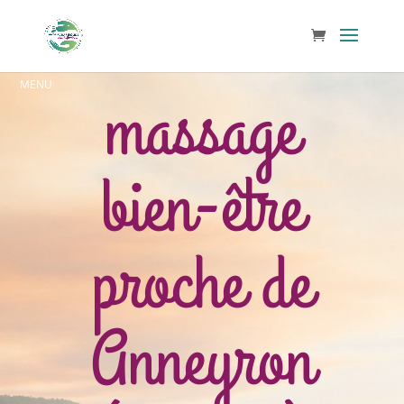
massage
bien-être
proche de
Anneyron