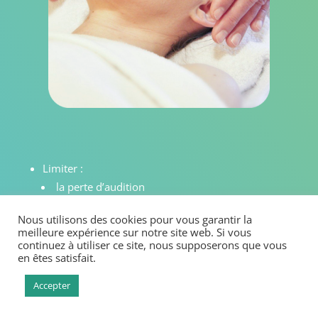
Limiter :
la perte d’audition
Faiblesse du nerf acoustique
Nous utilisons des cookies pour vous garantir la
Troubles neurologiques
meilleure expérience sur notre site web. Si vous
les troubles de l’équilibre
continuez à utiliser ce site, nous supposerons que vous
en êtes satisfait.
Accepter