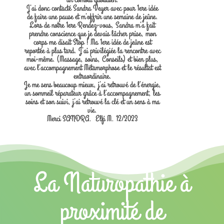
J’ai donc contacté Sandra Veyer avec pour 1ere idée
de faire une pause et m’offrir une semaine de jeûne.
Lors de notre 1ere Rendez-vous, Sandra m’a fait
prendre conscience que je devais lâcher prise, mon
corps me disait Stop ! Ma 1ere idée de jeûne est
reportée à plus tard. J’ai privilégiée la rencontre avec
moi-même. (Massage, soins, Conseils) et bien plus,
avec l’accompagnement Métamorphose et le résultat est
extraordinaire.
Je me sens beaucoup mieux, j’ai retrouvé de l’énergie,
un sommeil réparateur grâce à l’accompagnement, les
soins et son suivi, j’ai retrouvé la clé et un sens à ma
vie.
Merci SANDRA. Elfi M. 12/2023
La Naturopathie à
proximité de