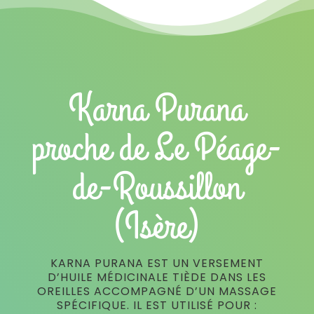
Karna Purana
proche de Le Péage-
de-Roussillon
(Isère)
KARNA PURANA EST UN VERSEMENT
D’HUILE MÉDICINALE TIÈDE DANS LES
OREILLES ACCOMPAGNÉ D’UN MASSAGE
SPÉCIFIQUE. IL EST UTILISÉ POUR :