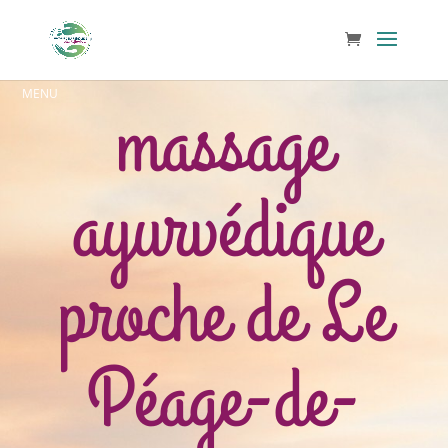
massage
ayurvédique
proche de Le
Péage-de-