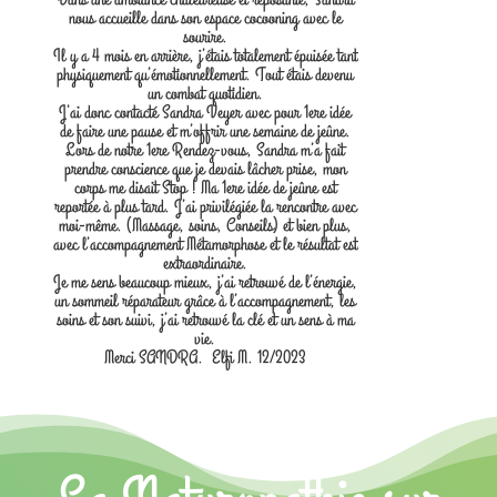
nous accueille dans son espace cocooning avec le
sourire.
Il y a 4 mois en arrière, j’étais totalement épuisée tant
physiquement qu’émotionnellement. Tout étais devenu
un combat quotidien.
J’ai donc contacté Sandra Veyer avec pour 1ere idée
de faire une pause et m’offrir une semaine de jeûne.
Lors de notre 1ere Rendez-vous, Sandra m’a fait
prendre conscience que je devais lâcher prise, mon
corps me disait Stop ! Ma 1ere idée de jeûne est
reportée à plus tard. J’ai privilégiée la rencontre avec
moi-même. (Massage, soins, Conseils) et bien plus,
avec l’accompagnement Métamorphose et le résultat est
extraordinaire.
Je me sens beaucoup mieux, j’ai retrouvé de l’énergie,
un sommeil réparateur grâce à l’accompagnement, les
soins et son suivi, j’ai retrouvé la clé et un sens à ma
vie.
Merci SANDRA. Elfi M. 12/2023