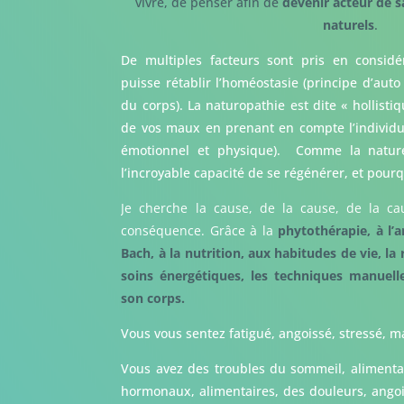
vivre, de penser afin de
devenir acteur de s
naturels
.
De multiples facteurs sont pris en considé
puisse rétablir l’homéostasie (principe d’auto
du corps). La naturopathie est dite « hollisti
de vos maux en prenant en compte l’individu d
émotionnel et physique). Comme la nature,
l’incroyable capacité de se régénérer, et pour
Je cherche la cause, de la cause, de la c
conséquence. Grâce à la
phytothérapie, à l’
Bach, à la nutrition, aux habitudes de vie, la 
soins énergétiques, les techniques manuel
son corps.
Vous vous sentez fatigué, angoissé, stressé, m
Vous avez des troubles du sommeil, alimentair
hormonaux, alimentaires, des douleurs, angois