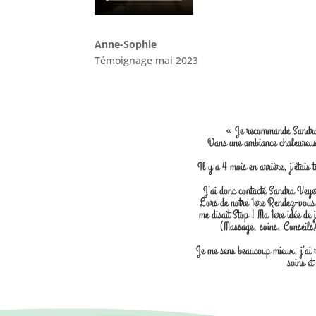
Anne-Sophie
Témoignage mai 2023
« Je recommande Sandra p
Dans une ambiance chaleureuse
Il y a 4 mois en arrière, j’étais
J’ai donc contacté Sandra Veyer
Lors de notre 1ere Rendez-vous,
me disait Stop ! Ma 1ere idée de 
(Massage, soins, Conseils)
Je me sens beaucoup mieux, j’ai 
soins et