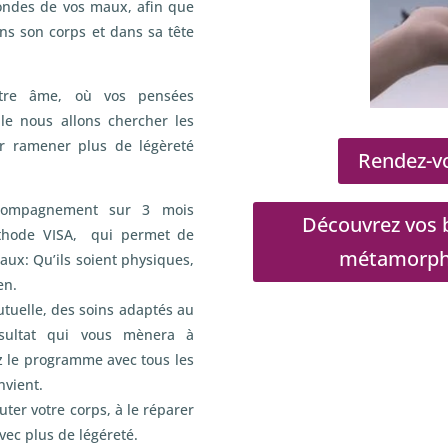
fondes de vos maux, afin que
ans son corps et dans sa tête
otre âme, où vos pensées
e nous allons chercher les
r ramener plus de légèreté
Rendez-vo
compagnement sur 3 mois
Découvrez vos b
méthode VISA, qui permet de
métamorphos
aux: Qu’ils soient physiques,
en.
utuelle, des soins adaptés au
ésultat qui vous mènera à
z le programme avec tous les
nvient.
ter votre corps, à le réparer
avec plus de légéreté.