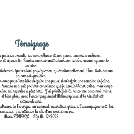
Témoignage
our son écoute, sa bienveillance et son grand professionnalisme.
 et reposante, Sandra nous accueille dans son espace cocooning avec le
sourire.
 totalement épuisée tant physiquement qu’émotionnellement. Tout étais devenu
un combat quotidien.
 avec pour 1ere idée de faire une pause et m’offrir une semaine de jeûne.
 Sandra m’a fait prendre conscience que je devais lâcher prise, mon corps
jeûne est reportée à plus tard. J’ai privilégiée la rencontre avec moi-même.
 et bien plus, avec l’accompagnement Métamorphose et le résultat est
extraordinaire.
retrouvé de l’énergie, un sommeil réparateur grâce à l’accompagnement, les
 son suivi, j’ai retrouvé la clé et un sens à ma vie.
Merci SANDRA. Elfi M. 12/2023