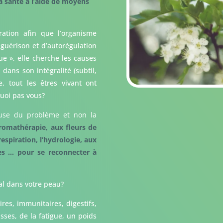
a santé à l’aide de moyens
ration afin que l’organisme
 guérison et d’autorégulation
que », elle cherche les causes
ans son intégralité (subtil,
 tout les êtres vivant ont
quoi pas vous?
ause du problème et non la
aromathérapie, aux fleurs de
respiration, l’hydrologie, aux
les … pour se reconnecter à
al dans votre peau?
es, immunitaires, digestifs,
ses, de la fatigue, un poids