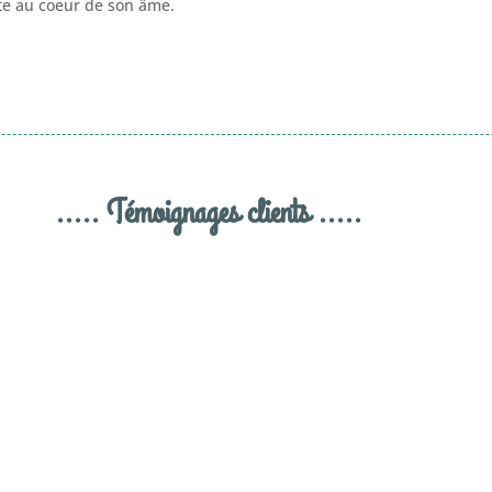
ite au coeur de son âme.
..... Témoignages clients .....