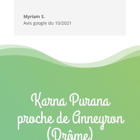
Myriam S.
Avis google du 10/2021
Karna Purana
proche de Anneyron
(Drôme)