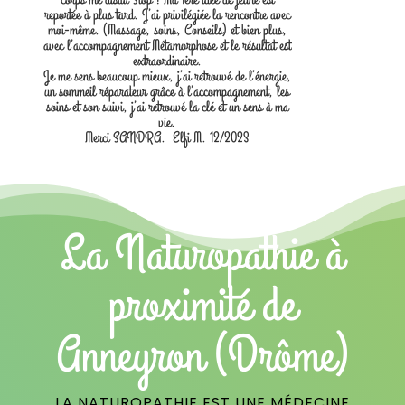
reportée à plus tard. J’ai privilégiée la rencontre avec
moi-même. (Massage, soins, Conseils) et bien plus,
avec l’accompagnement Métamorphose et le résultat est
extraordinaire.
Je me sens beaucoup mieux, j’ai retrouvé de l’énergie,
un sommeil réparateur grâce à l’accompagnement, les
soins et son suivi, j’ai retrouvé la clé et un sens à ma
vie.
Merci SANDRA. Elfi M. 12/2023
La Naturopathie à
proximité de
Anneyron (Drôme)
LA NATUROPATHIE EST UNE MÉDECINE