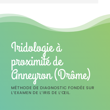
Iridologie à
proximité de
Anneyron (Drôme)
MÉTHODE DE DIAGNOSTIC FONDÉE SUR
L’EXAMEN DE L’IRIS DE L’ŒIL.