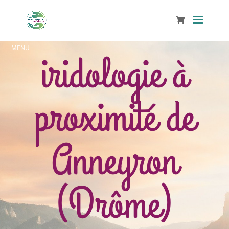
iridologie à
proximité de
Anneyron
(Drôme)