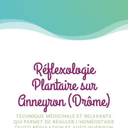
Réflexologie
Plantaire sur
Anneyron (Drôme)
TECHNIQUE MÉDICINALE ET RELAXANTE
QUI PERMET DE RÉGULER L’HOMÉOSTASIE
(AUTO RÉGULATION ET AUTO GUÉRISON