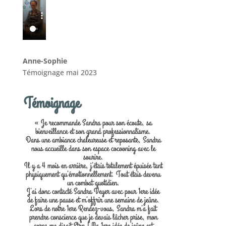
Anne-Sophie
Témoignage mai 2023
Témoignage
« Je recommande Sandra pour son écoute, sa
bienveillance et son grand professionnalisme.
Dans une ambiance chaleureuse et reposante, Sandra
nous accueille dans son espace cocooning avec le
sourire.
Il y a 4 mois en arrière, j’étais totalement épuisée tant
physiquement qu’émotionnellement. Tout étais devenu
un combat quotidien.
J’ai donc contacté Sandra Veyer avec pour 1ere idée
de faire une pause et m’offrir une semaine de jeûne.
Lors de notre 1ere Rendez-vous, Sandra m’a fait
prendre conscience que je devais lâcher prise, mon
corps me disait Stop ! Ma 1ere idée de jeûne est