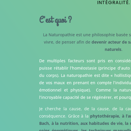
INTÉGRALITÉ.
C'est quoi ?
La Naturopathie est une philosophie basée s
vivre, de penser afin de
devenir acteur de s
naturels
.
De multiples facteurs sont pris en considé
puisse rétablir l’homéostasie (principe d’auto
du corps). La naturopathie est dite « hollisti
de vos maux en prenant en compte l’individu d
émotionnel et physique). Comme la nature,
l’incroyable capacité de se régénérer, et pour
Je cherche la cause, de la cause, de la c
conséquence. Grâce à la
phytothérapie, à l’
Bach, à la nutrition, aux habitudes de vie, la 
soins énergétiques, les techniques manuel