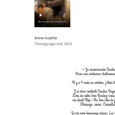
Anne-Sophie
Témoignage mai 2023
« Je recommande Sandra p
Dans une ambiance chaleureuse
Il y a 4 mois en arrière, j’étais
J’ai donc contacté Sandra Veyer
Lors de notre 1ere Rendez-vous,
me disait Stop ! Ma 1ere idée de 
(Massage, soins, Conseils)
Je me sens beaucoup mieux, j’ai 