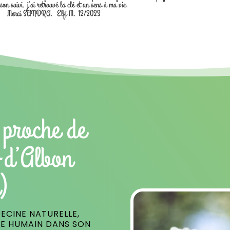
 son suivi, j’ai retrouvé la clé et un sens à ma vie.
Merci SANDRA. Elfi M. 12/2023
 proche de
-d’Albon
)
ECINE NATURELLE,
RE HUMAIN DANS SON