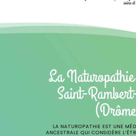
soins et
La Naturopathie
Saint-Rambert
(Drôme
LA NATUROPATHIE EST UNE MÉD
ANCESTRALE QUI CONSIDÈRE L’ÊT