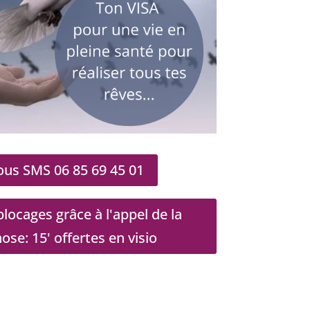
us SMS 06 85 69 45 01
locages grâce à l'appel de la
e: 15' offertes en visio