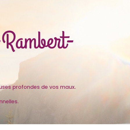
t-Rambert-
es profondes de vos maux.
nelles.