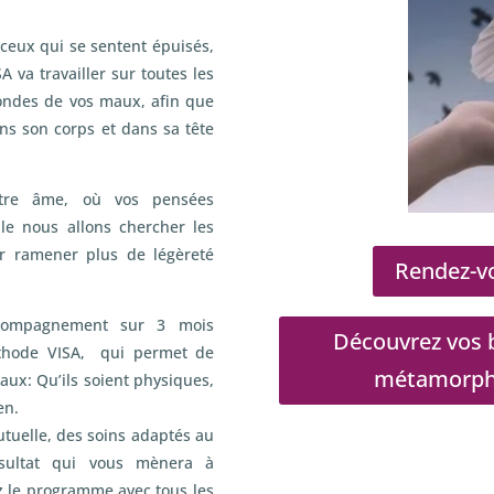
ceux qui se sentent épuisés,
A va travailler sur toutes les
fondes de vos maux, afin que
ans son corps et dans sa tête
otre âme, où vos pensées
e nous allons chercher les
r ramener plus de légèreté
Rendez-vo
compagnement sur 3 mois
Découvrez vos b
méthode VISA, qui permet de
métamorphos
aux: Qu’ils soient physiques,
en.
utuelle, des soins adaptés au
ésultat qui vous mènera à
z le programme avec tous les