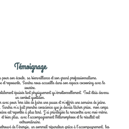
Témoignage
our son écoute, sa bienveillance et son grand professionnalisme.
 et reposante, Sandra nous accueille dans son espace cocooning avec le
sourire.
 totalement épuisée tant physiquement qu’émotionnellement. Tout étais devenu
un combat quotidien.
 avec pour 1ere idée de faire une pause et m’offrir une semaine de jeûne.
 Sandra m’a fait prendre conscience que je devais lâcher prise, mon corps
jeûne est reportée à plus tard. J’ai privilégiée la rencontre avec moi-même.
 et bien plus, avec l’accompagnement Métamorphose et le résultat est
extraordinaire.
retrouvé de l’énergie, un sommeil réparateur grâce à l’accompagnement, les