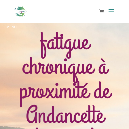
fatigue
chronique à
proximité de
Andancette