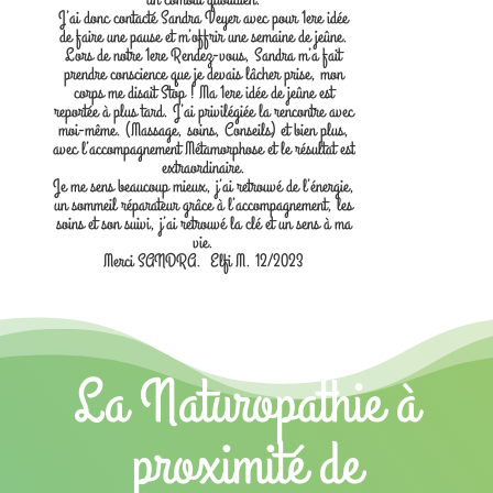
J’ai donc contacté Sandra Veyer avec pour 1ere idée
de faire une pause et m’offrir une semaine de jeûne.
Lors de notre 1ere Rendez-vous, Sandra m’a fait
prendre conscience que je devais lâcher prise, mon
corps me disait Stop ! Ma 1ere idée de jeûne est
reportée à plus tard. J’ai privilégiée la rencontre avec
moi-même. (Massage, soins, Conseils) et bien plus,
avec l’accompagnement Métamorphose et le résultat est
extraordinaire.
Je me sens beaucoup mieux, j’ai retrouvé de l’énergie,
un sommeil réparateur grâce à l’accompagnement, les
soins et son suivi, j’ai retrouvé la clé et un sens à ma
vie.
Merci SANDRA. Elfi M. 12/2023
La Naturopathie à
proximité de