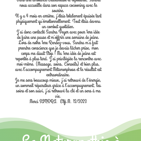
nous accueille dans son espace cocooning avec le
sourire.
Il y a 4 mois en arrière, j’étais totalement épuisée tant
physiquement qu’émotionnellement. Tout étais devenu
un combat quotidien.
J’ai donc contacté Sandra Veyer avec pour 1ere idée
de faire une pause et m’offrir une semaine de jeûne.
Lors de notre 1ere Rendez-vous, Sandra m’a fait
prendre conscience que je devais lâcher prise, mon
corps me disait Stop ! Ma 1ere idée de jeûne est
reportée à plus tard. J’ai privilégiée la rencontre avec
moi-même. (Massage, soins, Conseils) et bien plus,
avec l’accompagnement Métamorphose et le résultat est
extraordinaire.
Je me sens beaucoup mieux, j’ai retrouvé de l’énergie,
un sommeil réparateur grâce à l’accompagnement, les
soins et son suivi, j’ai retrouvé la clé et un sens à ma
vie.
Merci SANDRA. Elfi M. 12/2023