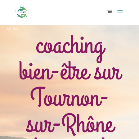
coaching
bien-être sur
Tournon-
sur-Rhône