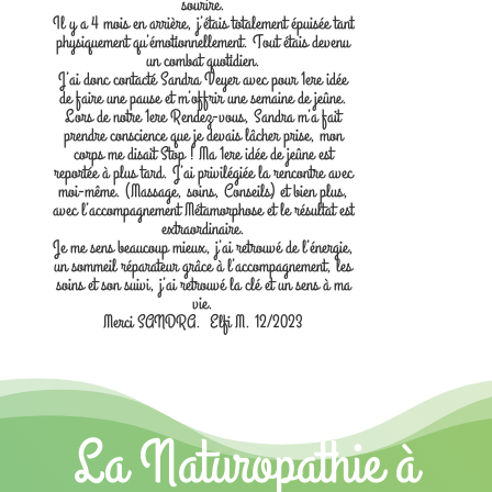
sourire.
Il y a 4 mois en arrière, j’étais totalement épuisée tant
physiquement qu’émotionnellement. Tout étais devenu
un combat quotidien.
J’ai donc contacté Sandra Veyer avec pour 1ere idée
de faire une pause et m’offrir une semaine de jeûne.
Lors de notre 1ere Rendez-vous, Sandra m’a fait
prendre conscience que je devais lâcher prise, mon
corps me disait Stop ! Ma 1ere idée de jeûne est
reportée à plus tard. J’ai privilégiée la rencontre avec
moi-même. (Massage, soins, Conseils) et bien plus,
avec l’accompagnement Métamorphose et le résultat est
extraordinaire.
Je me sens beaucoup mieux, j’ai retrouvé de l’énergie,
un sommeil réparateur grâce à l’accompagnement, les
soins et son suivi, j’ai retrouvé la clé et un sens à ma
vie.
Merci SANDRA. Elfi M. 12/2023
La Naturopathie à