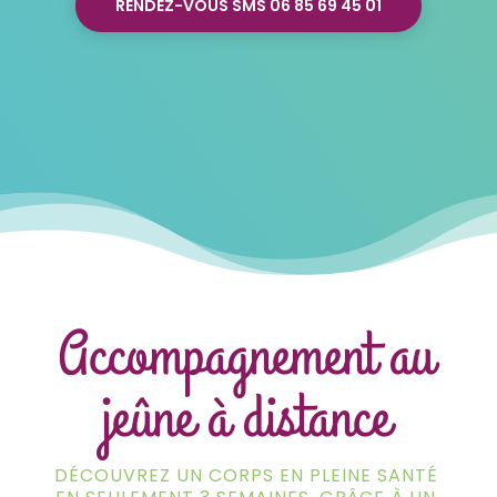
RENDEZ-VOUS SMS 06 85 69 45 01
Accompagnement au
jeûne à distance
DÉCOUVREZ UN CORPS EN PLEINE SANTÉ