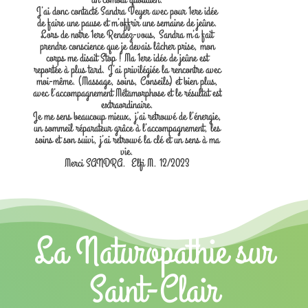
J’ai donc contacté Sandra Veyer avec pour 1ere idée
de faire une pause et m’offrir une semaine de jeûne.
Lors de notre 1ere Rendez-vous, Sandra m’a fait
prendre conscience que je devais lâcher prise, mon
corps me disait Stop ! Ma 1ere idée de jeûne est
reportée à plus tard. J’ai privilégiée la rencontre avec
moi-même. (Massage, soins, Conseils) et bien plus,
avec l’accompagnement Métamorphose et le résultat est
extraordinaire.
Je me sens beaucoup mieux, j’ai retrouvé de l’énergie,
un sommeil réparateur grâce à l’accompagnement, les
soins et son suivi, j’ai retrouvé la clé et un sens à ma
vie.
Merci SANDRA. Elfi M. 12/2023
La Naturopathie sur
Saint-Clair