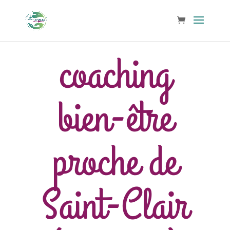
coaching
bien-être
proche de
Saint-Clair