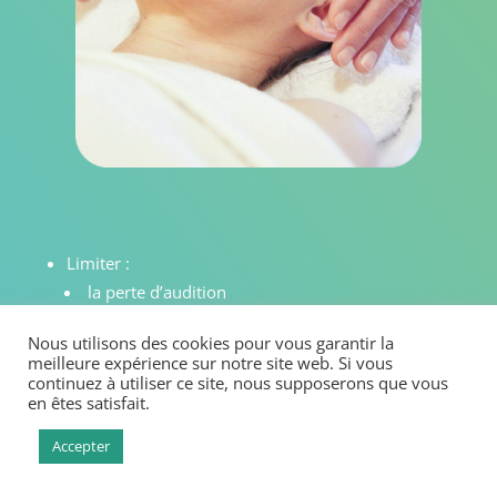
Limiter :
la perte d’audition
Faiblesse du nerf acoustique
Nous utilisons des cookies pour vous garantir la
Troubles neurologiques
meilleure expérience sur notre site web. Si vous
les troubles de l’équilibre
continuez à utiliser ce site, nous supposerons que vous
en êtes satisfait.
Accepter