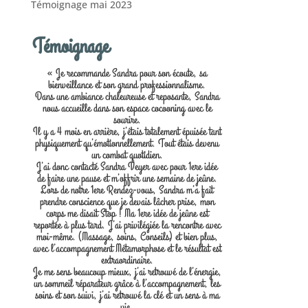
Témoignage mai 2023
Témoignage
« Je recommande Sandra pour son écoute, sa
bienveillance et son grand professionnalisme.
Dans une ambiance chaleureuse et reposante, Sandra
nous accueille dans son espace cocooning avec le
sourire.
Il y a 4 mois en arrière, j’étais totalement épuisée tant
physiquement qu’émotionnellement. Tout étais devenu
un combat quotidien.
J’ai donc contacté Sandra Veyer avec pour 1ere idée
de faire une pause et m’offrir une semaine de jeûne.
Lors de notre 1ere Rendez-vous, Sandra m’a fait
prendre conscience que je devais lâcher prise, mon
corps me disait Stop ! Ma 1ere idée de jeûne est
reportée à plus tard. J’ai privilégiée la rencontre avec
moi-même. (Massage, soins, Conseils) et bien plus,
avec l’accompagnement Métamorphose et le résultat est
extraordinaire.
Je me sens beaucoup mieux, j’ai retrouvé de l’énergie,
un sommeil réparateur grâce à l’accompagnement, les
soins et son suivi, j’ai retrouvé la clé et un sens à ma
vie.