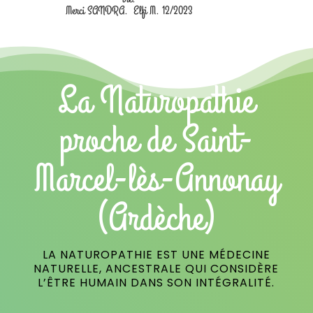
Merci SANDRA. Elfi M. 12/2023
La Naturopathie
proche de Saint-
Marcel-lès-Annonay
(Ardèche)
LA NATUROPATHIE EST UNE MÉDECINE
NATURELLE, ANCESTRALE QUI CONSIDÈRE
L’ÊTRE HUMAIN DANS SON INTÉGRALITÉ.