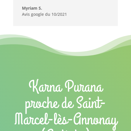
Myriam S.
Avis google du 10/2021
Karna Purana
proche de Saint-
Marcel-lès-Annonay