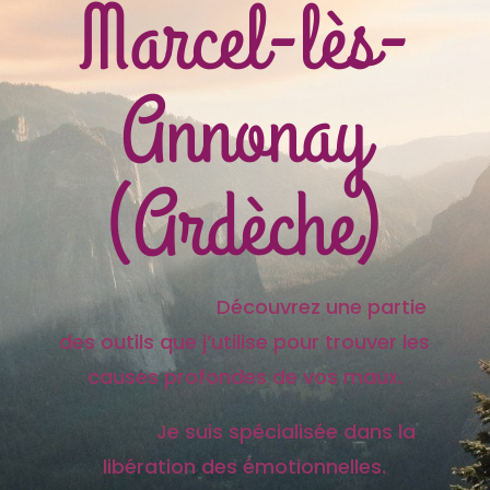
Marcel-lès-
Annonay
(Ardèche)
Découvrez une partie
des outils que j’utilise pour trouver les
causes profondes de vos maux.
Je suis spécialisée dans la
libération des émotionnelles.