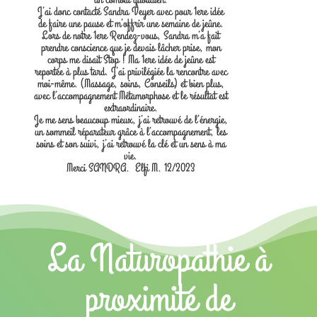
J’ai donc contacté Sandra Veyer avec pour 1ere idée
de faire une pause et m’offrir une semaine de jeûne.
Lors de notre 1ere Rendez-vous, Sandra m’a fait
prendre conscience que je devais lâcher prise, mon
corps me disait Stop ! Ma 1ere idée de jeûne est
reportée à plus tard. J’ai privilégiée la rencontre avec
moi-même. (Massage, soins, Conseils) et bien plus,
avec l’accompagnement Métamorphose et le résultat est
extraordinaire.
Je me sens beaucoup mieux, j’ai retrouvé de l’énergie,
un sommeil réparateur grâce à l’accompagnement, les
soins et son suivi, j’ai retrouvé la clé et un sens à ma
vie.
Merci SANDRA. Elfi M. 12/2023
La Naturopathie à
proximité de