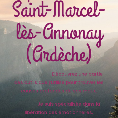
Saint-Marcel-
lès-Annonay
(Ardèche)
Découvrez une partie
des outils que j’utilise pour trouver les
causes profondes de vos maux.
Je suis spécialisée dans la
libération des émotionnelles.