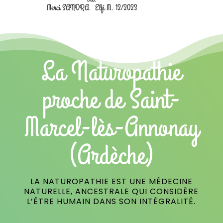
Merci SANDRA. Elfi M. 12/2023
La Naturopathie
proche de Saint-
Marcel-lès-Annonay
(Ardèche)
LA NATUROPATHIE EST UNE MÉDECINE
NATURELLE, ANCESTRALE QUI CONSIDÈRE
L’ÊTRE HUMAIN DANS SON INTÉGRALITÉ.