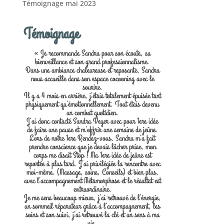
Témoignage mai 2023
Témoignage
« Je recommande Sandra pour son écoute, sa
bienveillance et son grand professionnalisme.
Dans une ambiance chaleureuse et reposante, Sandra
nous accueille dans son espace cocooning avec le
sourire.
Il y a 4 mois en arrière, j’étais totalement épuisée tant
physiquement qu’émotionnellement. Tout étais devenu
un combat quotidien.
J’ai donc contacté Sandra Veyer avec pour 1ere idée
de faire une pause et m’offrir une semaine de jeûne.
Lors de notre 1ere Rendez-vous, Sandra m’a fait
prendre conscience que je devais lâcher prise, mon
corps me disait Stop ! Ma 1ere idée de jeûne est
reportée à plus tard. J’ai privilégiée la rencontre avec
moi-même. (Massage, soins, Conseils) et bien plus,
avec l’accompagnement Métamorphose et le résultat est
extraordinaire.
Je me sens beaucoup mieux, j’ai retrouvé de l’énergie,
un sommeil réparateur grâce à l’accompagnement, les
soins et son suivi, j’ai retrouvé la clé et un sens à ma
vie.