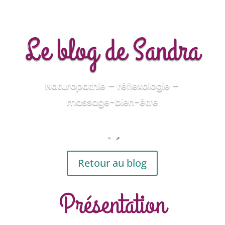
Le blog de Sandra
Naturopathie – réflexologie –
massage-bien-être
3
Retour au blog
Présentation